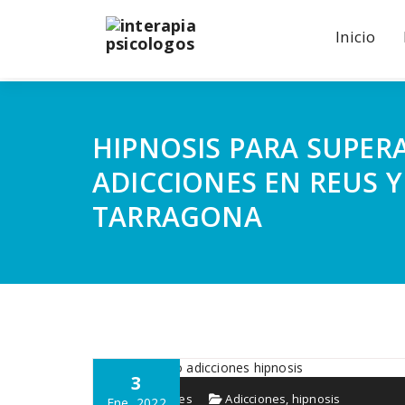
Inicio
HIPNOSIS PARA SUPER
ADICCIONES EN REUS Y
TARRAGONA
3
Interapia.es
Adicciones
,
hipnosis
Ene, 2022