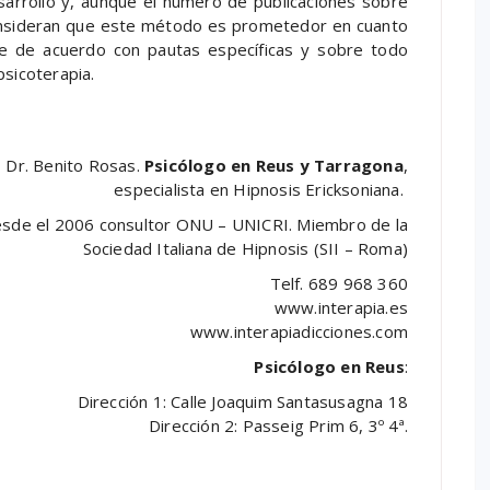
arrollo y, aunque el número de publicaciones sobre
consideran que este método es prometedor en cuanto
ue de acuerdo con pautas específicas y sobre todo
psicoterapia.
Dr. Benito Rosas.
Psicólogo en Reus y Tarragona
,
especialista en Hipnosis Ericksoniana.
sde el 2006 consultor ONU – UNICRI. Miembro de la
Sociedad Italiana de Hipnosis (SII – Roma)
Telf. 689 968 360
www.interapia.es
www.interapiadicciones.com
Psicólogo en Reus
:
Dirección 1: Calle Joaquim Santasusagna 18
Dirección 2: Passeig Prim 6, 3º 4ª.