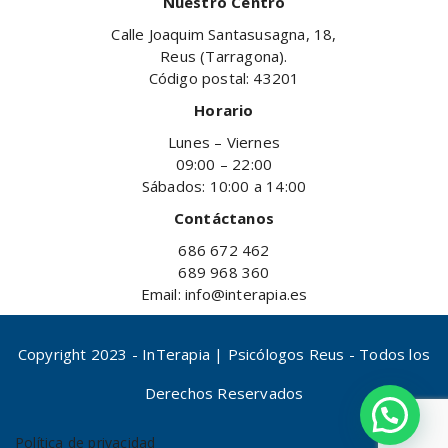
Nuestro Centro
Calle Joaquim Santasusagna, 18,
Reus (Tarragona).
Código postal: 43201
Horario
Lunes – Viernes
09:00 – 22:00
Sábados: 10:00 a 14:00
Contáctanos
686 672 462
689 968 360
Email: info@interapia.es
Copyright 2023 - InTerapia | Psicólogos Reus - Todos los
Derechos Reservados
Política de privacidad