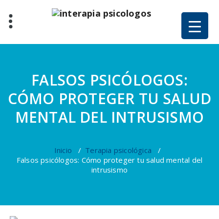
Saltar
al
contenido
FALSOS PSICÓLOGOS:
CÓMO PROTEGER TU SALUD
MENTAL DEL INTRUSISMO
Inicio
/
Terapia psicológica
/
Falsos psicólogos: Cómo proteger tu salud mental del
intrusismo